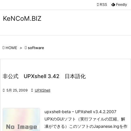

RSS
Feedly

メニュ
KeNCoM.BIZ

サイド

前へ

HOME
>

software

次へ

非公式 UPXshell 3.42 日本語化
検索

5月 25, 2009

UPXShell
upxshell-beta – UPXshell v3.4.2.2007
UPXのGUIソフト
（実行ファイルの圧縮、解
凍ができる）
このソフトのJapanese.lngを作