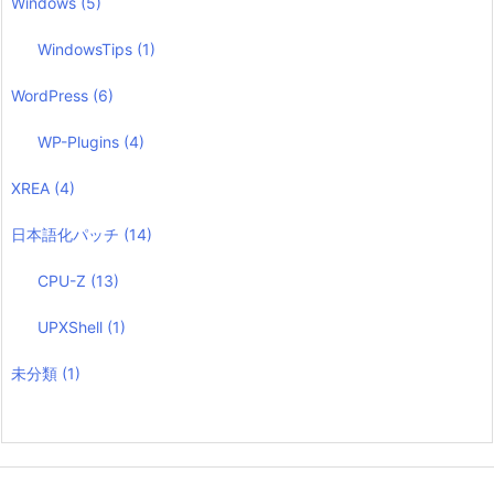
Windows
(5)
WindowsTips
(1)
WordPress
(6)
WP-Plugins
(4)
XREA
(4)
日本語化パッチ
(14)
CPU-Z
(13)
UPXShell
(1)
未分類
(1)