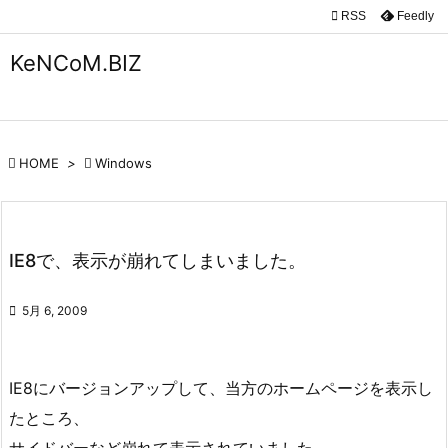

RSS
Feedly

メニュ
KeNCoM.BIZ

サイド

前へ

HOME
>

Windows

次へ

IE8で、表示が崩れてしまいました。
検索

5月 6, 2009
IE8にバージョンアップして、当方のホームページを表示し
たところ、