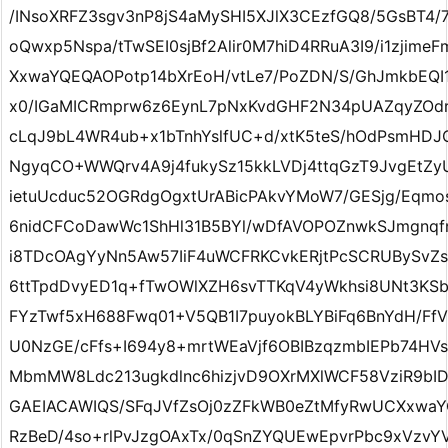
/INsoXRFZ3sgv3nP8jS4aMySHI5XJlX3CEzfGQ8/5GsBT4
oQwxp5Nspa/tTwSEI0sjBf2Alir0M7hiD4RRuA3I9/i1zjim
XxwaYQEQAOPotp14bXrEoH/vtLe7/PoZDN/S/GhJmkbEQ
x0/IGaMICRmprw6z6EynL7pNxKvdGHF2N34pUAZqyZOd
cLqJ9bL4WR4ub+x1bTnhYslfUC+d/xtK5teS/hOdPsmH
NgyqCO+WWQrv4A9j4fukySz15kkLVDj4ttqGzT9JvgEtZy
ietuUcduc52OGRdgOgxtUrABicPAkvYMoW7/GESjg/Eqmo
6nidCFCoDawWc1ShHl31B5BYl/wDfAVOPOZnwkSJmgnq
i8TDcOAgYyNn5Aw57IiF4uWCFRKCvkERjtPcSCRUBySvZ
6ttTpdDvyED1q+fTwOWlXZH6svTTKqV4yWkhsi8UNt3KSb
FYzTwf5xH688Fwq01+V5QB1I7puyokBLYBiFq6BnYdH/F
U0NzGE/cFfs+I694y8+mrtWEaVjf6OBIBzqzmbIEPb74HV
MbmMW8Ldc213ugkdlnc6hizjvD9OXrMXlWCF58VziR9bI
GAEIACAWIQS/SFqJVfZsOj0zZFkWB0eZtMfyRwUCXxwa
RzBeD/4so+rlPvJzgOAxTx/0qSnZYQUEwEpvrPbc9xVzvY