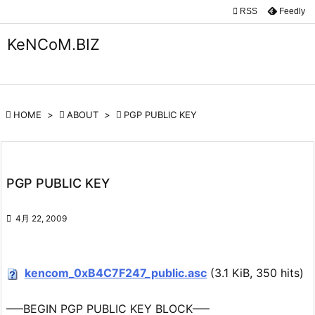

RSS
Feedly

メニュ
KeNCoM.BIZ

サイド

前へ

HOME
>

ABOUT
>

PGP PUBLIC KEY

次へ

PGP PUBLIC KEY
検索

4月 22, 2009
kencom_0xB4C7F247_public.asc
(3.1 KiB, 350 hits)
—–BEGIN PGP PUBLIC KEY BLOCK—–