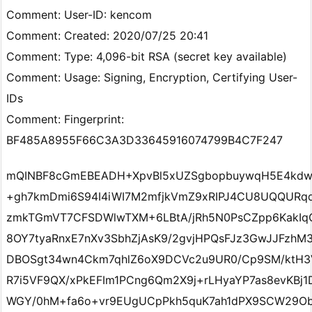
Comment: User-ID: kencom
Comment: Created: 2020/07/25 20:41
Comment: Type: 4,096-bit RSA (secret key available)
Comment: Usage: Signing, Encryption, Certifying User-
IDs
Comment: Fingerprint:
BF485A8955F66C3A3D33645916074799B4C7F247
mQINBF8cGmEBEADH+XpvBl5xUZSgbopbuywqH5E4kdwx
+gh7kmDmi6S94I4iWI7M2mfjkVmZ9xRIPJ4CU8UQQURq
zmkTGmVT7CFSDWlwTXM+6LBtA/jRh5N0PsCZpp6KakIq
8OY7tyaRnxE7nXv3SbhZjAsK9/2gvjHPQsFJz3GwJJFzh
DBOSgt34wn4Ckm7qhlZ6oX9DCVc2u9UR0/Cp9SM/ktH3
R7i5VF9QX/xPkEFIm1PCng6Qm2X9j+rLHyaYP7as8evKBj
WGY/0hM+fa6o+vr9EUgUCpPkh5quK7ah1dPX9SCW29ObU