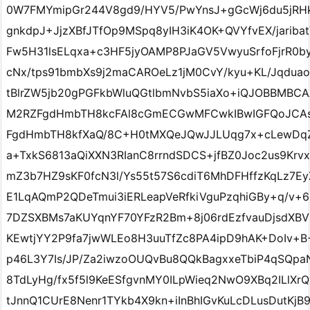
0W7FMYmipGr244V8gd9/HYV5/PwYnsJ+gGcWj6du5jRHk
gnkdpJ+JjzXBfJTfOp9MSpq8yIH3iK4OK+QVYfvEX/jarib
Fw5H31lsELqxa+c3HF5jyOAMP8PJaGV5VwyuSrfoFjrR0b
cNx/tps91bmbXs9j2maCAROeLz1jM0CvY/kyu+KL/Jqdua
tBlrZW5jb20gPGFkbWluQGtlbmNvbS5iaXo+iQJOBBMBCA
M2RZFgdHmbTH8kcFAl8cGmECGwMFCwkIBwIGFQoJC
FgdHmbTH8kfXaQ/8C+H0tMXQeJQwJJLUqg7x+cLewDq
a+TxkS6813aQiXXN3RIanC8rrndSDCS+jfBZ0Joc2us9Krvxt
mZ3b7HZ9sKF0fcN3l/Ys55t57S6cdiT6MhDFHffzKqLz7E
E1LqAQmP2QDeTmui3iERLeapVeRfkiVguPzqhiGBy+q/v+
7DZSXBMs7aKUYqnYF70YFzR2Bm+8j06rdEzfvauDjsdXBV
KEwtjYY2P9fa7jwWLEo8H3uuTfZc8PA4ipD9hAK+DoIv+
p46L3Y7Is/JP/Za2iwzoOUQvBu8QQkBagxxeTbiP4qSQpa
8TdLyHg/fx5f5l9KeESfgvnMY0ILpWieq2NwO9XBq2ILlXr
tJnnQ1CUrE8Nenr1TYkb4X9kn+iInBhIGvKuLcDLusDutKj