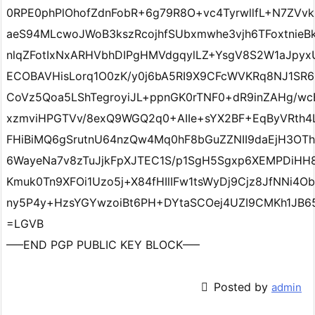
0RPE0phPlOhofZdnFobR+6g79R8O+vc4TyrwllfL+N7ZVvk
aeS94MLcwoJWoB3kszRcojhfSUbxmwhe3vjh6TFoxtnieBk
nlqZFotIxNxARHVbhDIPgHMVdgqylLZ+YsgV8S2W1aJpyx
ECOBAVHisLorq1O0zK/y0j6bA5RI9X9CFcWVKRq8NJ1SR62
CoVz5Qoa5LShTegroyiJL+ppnGK0rTNF0+dR9inZAHg/w
xzmviHPGTVv/8exQ9WGQ2q0+AIIe+sYX2BF+EqByVRth4
FHiBiMQ6gSrutnU64nzQw4Mq0hF8bGuZZNII9daEjH3OTh
6WayeNa7v8zTuJjkFpXJTEC1S/p1SgH5Sgxp6XEMPDiHH8t
Kmuk0Tn9XFOi1Uzo5j+X84fHIlIFw1tsWyDj9Cjz8JfNNi4O
ny5P4y+HzsYGYwzoiBt6PH+DYtaSCOej4UZI9CMKh1JB6
=LGVB
—–END PGP PUBLIC KEY BLOCK—–

Posted by
admin