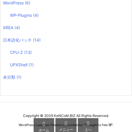
WordPress
(6)
WP-Plugins
(4)
XREA
(4)
日本語化パッチ
(14)
CPU-Z
(13)
UPXShell
(1)
未分類
(1)
Copyright ©
2009
KeNCoM.BIZ
All Rights Reserved.



WordPress Luxeritas Theme is provided by "
Thought is free
".
メニュー
上へ
ホーム