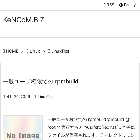

RSS
Feedly

メニュ
KeNCoM.BIZ

サイド

前へ

HOME
>

Linux
>

LinuxTips

次へ

一般ユーザ権限での rpmbuild
検索

4月 20, 2009

LinuxTips
一般ユーザ権限での rpmbuild
rpmbuild は、
root で実行すると “/usr/src/redhat/…..” 等に
ファイルが保存されます。
ディレクトリに対