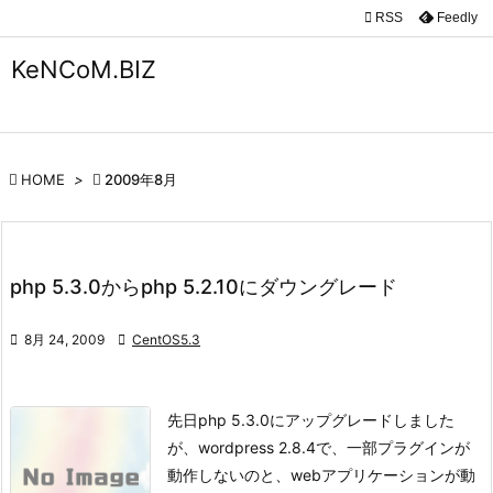

RSS
Feedly

メニュ
KeNCoM.BIZ

サイド

前へ

HOME
>

2009年8月

次へ

php 5.3.0からphp 5.2.10にダウングレード
検索

8月 24, 2009

CentOS5.3
先日php 5.3.0にアップグレードしました
が、wordpress 2.8.4で、一部プラグインが
動作しないのと、
webアプリケーションが動