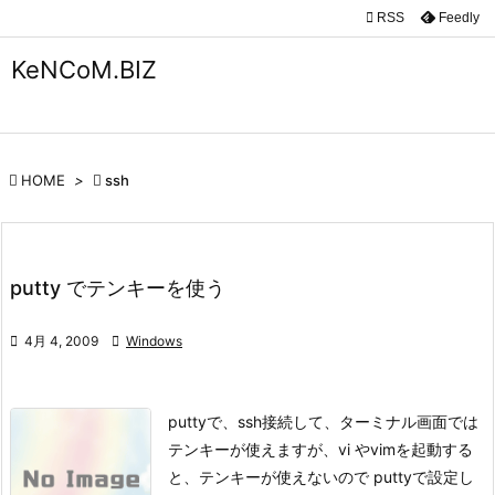

RSS
Feedly

メニュ
KeNCoM.BIZ

サイド

前へ

HOME
>

ssh

次へ

putty でテンキーを使う
検索

4月 4, 2009

Windows
puttyで、ssh接続して、ターミナル画面では
テンキーが使えますが、
vi やvimを起動する
と、テンキーが使えないので puttyで設定し