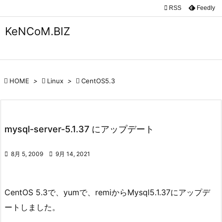

RSS
Feedly

メニュ
KeNCoM.BIZ

サイド

前へ

HOME
>

Linux
>

CentOS5.3

次へ

mysql-server-5.1.37 にアップデート
検索

8月 5, 2009

9月 14, 2021
CentOS 5.3で、yumで、remiからMysql5.1.37にアップデ
ートしました。