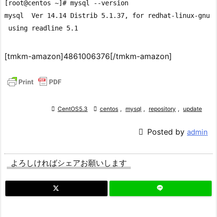
[root@centos ~]# mysql --version

mysql  Ver 14.14 Distrib 5.1.37, for redhat-linux-gnu (
[tmkm-amazon]4861006376[/tmkm-amazon]

CentOS5.3

centos
,
mysql
,
repository
,
update

Posted by
admin
よろしければシェアお願いします