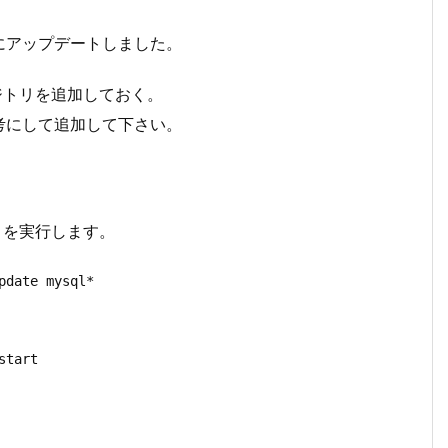
1.36にアップデートしました。
ジトリを追加しておく。
考にして追加して下さい。
トを実行します。
date mysql*

tart
