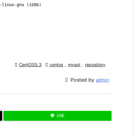
-linux-gnu (i686)


CentOS5.3

centos
,
mysql
,
repository

Posted by
admin
LINE